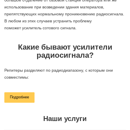
большое отдаление от базовой станции оператора или же
использование при возведении здания материалов,
препятствующих нормальному проникновению радиосигнала.
В любом из этих случаев устранить проблему
поможет усилитель сотового сигнала.
Какие бывают усилители
радиосигнала?
Репитеры разделяют по радиодиапазону, с которым они
совместимы:
2G GSM (900 МГц);
Подробнее
3G (1900 МГц);
4G (LTE, 800, 900, 2100, 2600 МГц).
Наши услуги
Также существуют многодиапазонные репитеры,
одновременно усиливающие сигнал сотовой связи на