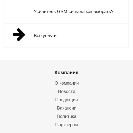
нескольких частотах. С их помощью можно обеспечить дома, в
Усилитель GSM сигнала как выбрать?
квартире, в офисе, на любом другом объекте
стабильный мобильный сигнал и доступ к высокоскоростному
беспроводному интернету LTE (скорость подключения до 150
Мбит\с, средний ping: 25 – 40 мс). Этого хватит и на просмотр
Все услуги
потокового видео, и даже на стриминг 4К-видео!
В Мелдана вы можете купить готовый комплект для усиления
связи, включающий репитер, антенны, соединительные
кабеля, переходники. Наши консультанты помогут подобрать
Компания
оборудование для улучшения радиосигнала
любого оператора связи. Доставка — по всей РФ, гарантия от
О компании
производителя. Можно также заказать монтаж и проведение
Новости
предпусковой настройки комплекта оборудования.
Продукция
Вакансии
Политика
Партнерам