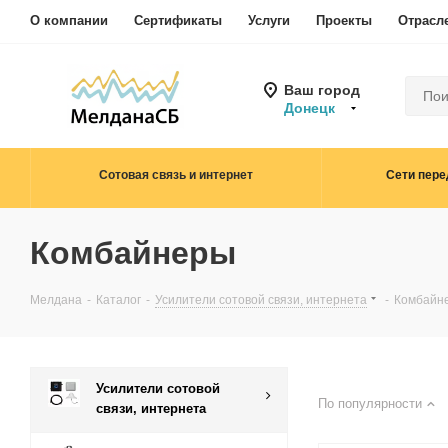
О компании
Сертификаты
Услуги
Проекты
Отрасл
Ваш город
Донецк
Сотовая связь и интернет
Сети пере
Комбайнеры
Мелдана
-
Каталог
-
Усилители сотовой связи, интернета
-
Комбайн
Усилители сотовой
По популярности
связи, интернета