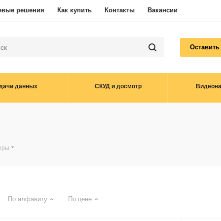
евые решения
Как купить
Контакты
Вакансии
Оставить
дачи данных
СКУД и досмотр
Видеон
еры
По алфавиту
По цене