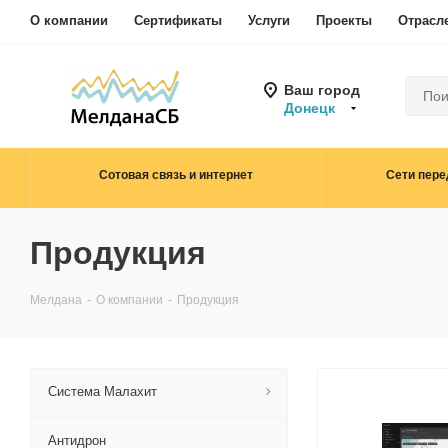
О компании
Сертификаты
Услуги
Проекты
Отрасл
Ваш город
Донецк
Сотовая связь и интернет
Сети пере
Продукция
Мелдана
-
О компании
-
Продукция
Система Малахит
Антидрон