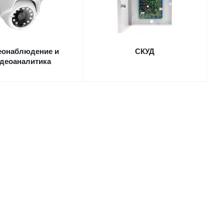
еонаблюдение и
СКУД
деоаналитика